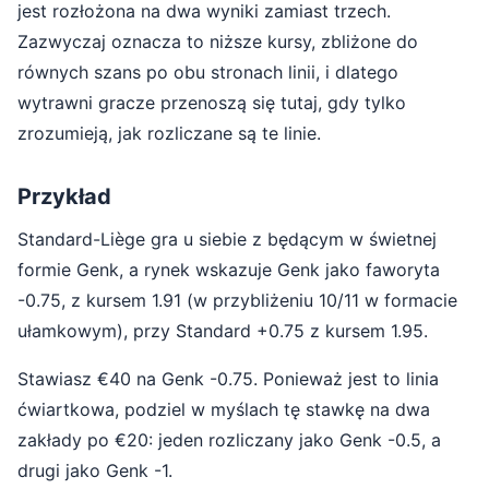
jest rozłożona na dwa wyniki zamiast trzech.
Zazwyczaj oznacza to niższe kursy, zbliżone do
równych szans po obu stronach linii, i dlatego
wytrawni gracze przenoszą się tutaj, gdy tylko
zrozumieją, jak rozliczane są te linie.
Przykład
Standard-Liège gra u siebie z będącym w świetnej
formie Genk, a rynek wskazuje Genk jako faworyta
-0.75, z kursem 1.91 (w przybliżeniu 10/11 w formacie
ułamkowym), przy Standard +0.75 z kursem 1.95.
Stawiasz €40 na Genk -0.75. Ponieważ jest to linia
ćwiartkowa, podziel w myślach tę stawkę na dwa
zakłady po €20: jeden rozliczany jako Genk -0.5, a
drugi jako Genk -1.