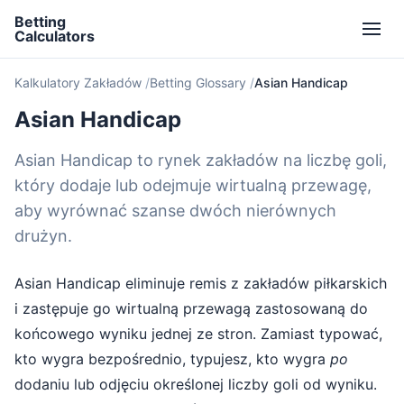
Betting
Calculators
Kalkulatory Zakładów
Betting Glossary
Asian Handicap
Asian Handicap
Asian Handicap to rynek zakładów na liczbę goli,
który dodaje lub odejmuje wirtualną przewagę,
aby wyrównać szanse dwóch nierównych
drużyn.
Asian Handicap eliminuje remis z zakładów piłkarskich
i zastępuje go wirtualną przewagą zastosowaną do
końcowego wyniku jednej ze stron. Zamiast typować,
kto wygra bezpośrednio, typujesz, kto wygra
po
dodaniu lub odjęciu określonej liczby goli od wyniku.