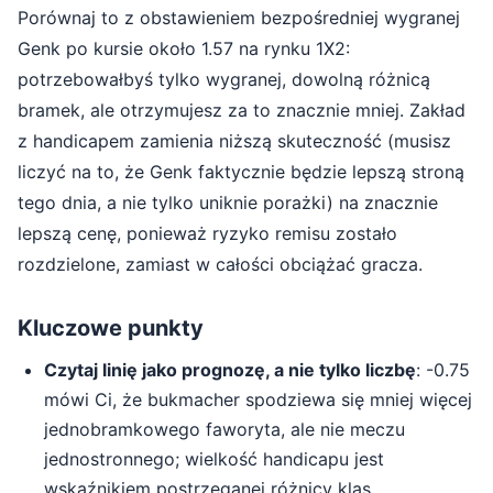
Porównaj to z obstawieniem bezpośredniej wygranej
Genk po kursie około 1.57 na rynku 1X2:
potrzebowałbyś tylko wygranej, dowolną różnicą
bramek, ale otrzymujesz za to znacznie mniej. Zakład
z handicapem zamienia niższą skuteczność (musisz
liczyć na to, że Genk faktycznie będzie lepszą stroną
tego dnia, a nie tylko uniknie porażki) na znacznie
lepszą cenę, ponieważ ryzyko remisu zostało
rozdzielone, zamiast w całości obciążać gracza.
Kluczowe punkty
Czytaj linię jako prognozę, a nie tylko liczbę
: -0.75
mówi Ci, że bukmacher spodziewa się mniej więcej
jednobramkowego faworyta, ale nie meczu
jednostronnego; wielkość handicapu jest
wskaźnikiem postrzeganej różnicy klas.