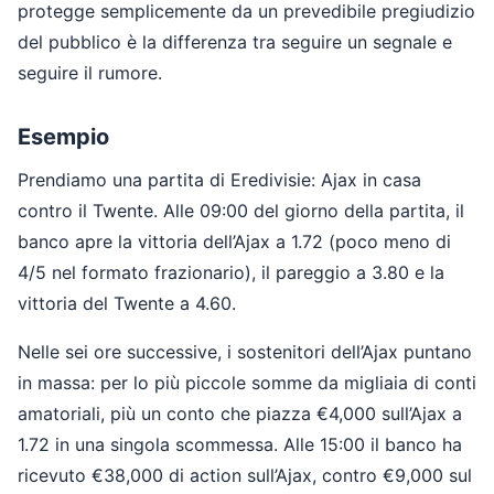
protegge semplicemente da un prevedibile pregiudizio
del pubblico è la differenza tra seguire un segnale e
seguire il rumore.
Esempio
Prendiamo una partita di Eredivisie: Ajax in casa
contro il Twente. Alle 09:00 del giorno della partita, il
banco apre la vittoria dell’Ajax a 1.72 (poco meno di
4/5 nel formato frazionario), il pareggio a 3.80 e la
vittoria del Twente a 4.60.
Nelle sei ore successive, i sostenitori dell’Ajax puntano
in massa: per lo più piccole somme da migliaia di conti
amatoriali, più un conto che piazza €4,000 sull’Ajax a
1.72 in una singola scommessa. Alle 15:00 il banco ha
ricevuto €38,000 di action sull’Ajax, contro €9,000 sul