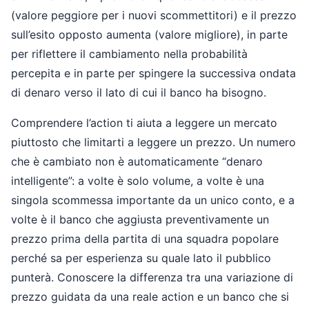
(valore peggiore per i nuovi scommettitori) e il prezzo
sull’esito opposto aumenta (valore migliore), in parte
per riflettere il cambiamento nella probabilità
percepita e in parte per spingere la successiva ondata
di denaro verso il lato di cui il banco ha bisogno.
Comprendere l’action ti aiuta a leggere un mercato
piuttosto che limitarti a leggere un prezzo. Un numero
che è cambiato non è automaticamente “denaro
intelligente”: a volte è solo volume, a volte è una
singola scommessa importante da un unico conto, e a
volte è il banco che aggiusta preventivamente un
prezzo prima della partita di una squadra popolare
perché sa per esperienza su quale lato il pubblico
punterà. Conoscere la differenza tra una variazione di
prezzo guidata da una reale action e un banco che si