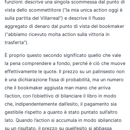
funzioni: descrive una singola scommessa dal punto di
vista dello scommettitore (“la mia unica action oggi è
sulla partita del Villarreal”) e descrive il flusso
aggregato di denaro dal punto di vista del bookmaker
(“abbiamo ricevuto molta action sulla vittoria in
trasferta”).
È proprio questo secondo significato quello che vale
la pena comprendere a fondo, perché è ciò che muove
effettivamente le quote. Il prezzo su un palinsesto non
è una dichiarazione fissa di probabilità, ma un numero
che il bookmaker aggiusta man mano che arriva
l’action, con l’obiettivo di bilanciare il libro in modo
che, indipendentemente dall’esito, il pagamento sia
gestibile rispetto a quanto è stato puntato sull’altro
lato. Quando l’action si accumula in modo sbilanciato
su un risultato, il prezzo su quell’esito si abbassa