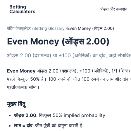
Betting
ऑड्स और कन्वर्शन
Calculators
बेटिंग कैलकुलेटर
Betting Glossary
Even Money (ऑड्स 2.00)
Even Money (ऑड्स 2.00)
ऑड्स 2.00 (दशमलव) या +100 (अमेरिकी) का दांव, जहां संभावित 
Even Money
ऑड्स 2.00 (दशमलव), +100 (अमेरिकी), 1/1 (भिन्न) क
पहले बिल्कुल 50% है। 100 रुपये की जीत 100 रुपये का लाभ और दांव व
प्रतीकात्मक सीमा।
मुख्य बिंदु
ऑड्स 2.00
: बिल्कुल 50% implied probability।
लाभ = दांव
: जीत पूंजी को दोगुना करती है।