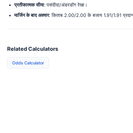
प्रतीकात्मक सीमा
: पसंदीदा/अंडरडॉग रेखा।
मार्जिन के बाद अक्सर
: किताब 2.00/2.00 के बजाय 1.91/1.91 प्रदा
Related Calculators
Odds Calculator