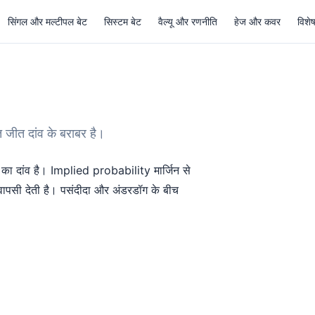
सिंगल और मल्टीपल बेट
सिस्टम बेट
वैल्यू और रणनीति
हेज और कवर
विशे
जीत दांव के बराबर है।
ा दांव है। Implied probability मार्जिन से
ापसी देती है। पसंदीदा और अंडरडॉग के बीच