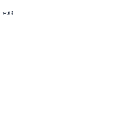
न करती है।