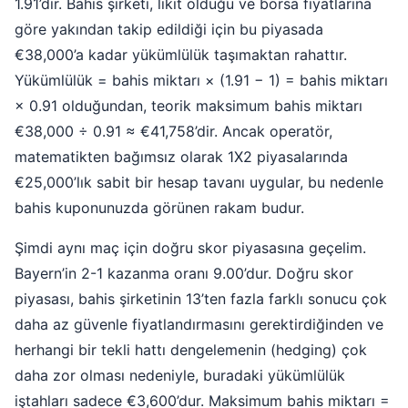
1.91’dir. Bahis şirketi, likit olduğu ve borsa fiyatlarına
göre yakından takip edildiği için bu piyasada
€38,000’a kadar yükümlülük taşımaktan rahattır.
Yükümlülük = bahis miktarı × (1.91 − 1) = bahis miktarı
× 0.91 olduğundan, teorik maksimum bahis miktarı
€38,000 ÷ 0.91 ≈ €41,758’dir. Ancak operatör,
matematikten bağımsız olarak 1X2 piyasalarında
€25,000’lık sabit bir hesap tavanı uygular, bu nedenle
bahis kuponunuzda görünen rakam budur.
Şimdi aynı maç için doğru skor piyasasına geçelim.
Bayern’in 2-1 kazanma oranı 9.00’dur. Doğru skor
piyasası, bahis şirketinin 13’ten fazla farklı sonucu çok
daha az güvenle fiyatlandırmasını gerektirdiğinden ve
herhangi bir tekli hattı dengelemenin (hedging) çok
daha zor olması nedeniyle, buradaki yükümlülük
iştahları sadece €3,600’dur. Maksimum bahis miktarı =